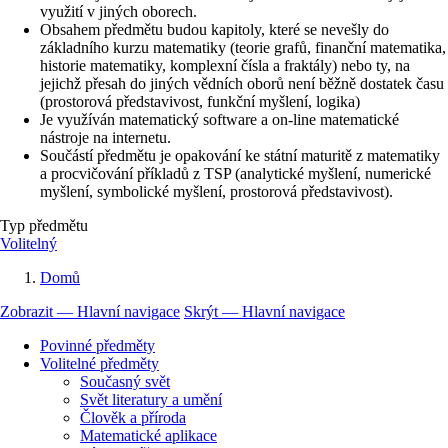
využití v jiných oborech.
Obsahem předmětu budou kapitoly, které se nevešly do
základního kurzu matematiky (teorie grafů, finanční matematika,
historie matematiky, komplexní čísla a fraktály) nebo ty, na
jejichž přesah do jiných vědních oborů není běžně dostatek času
(prostorová představivost, funkční myšlení, logika)
Je využíván matematický software a on-line matematické
nástroje na internetu.
Součástí předmětu je opakování ke státní maturitě z matematiky
a procvičování příkladů z TSP (analytické myšlení, numerické
myšlení, symbolické myšlení, prostorová představivost).
Typ předmětu
Volitelný
Domů
Drobečková
Zobrazit — Hlavní navigace
Skrýt — Hlavní navigace
navigace
Hlavní
Povinné předměty
navigace
Volitelné předměty
Současný svět
Svět literatury a umění
Člověk a příroda
Matematické aplikace