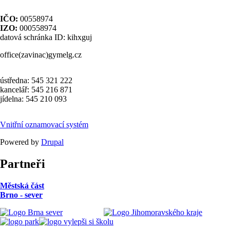
IČO:
00558974
IZO:
000558974
datová schránka ID: kihxguj
office(zavinac)gymelg.cz
ústředna: 545 321 222
kancelář: 545 216 871
jídelna: 545 210 093
Vnitřní oznamovací systém
Powered by
Drupal
Partneři
Městská část
Brno - sever