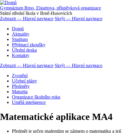
Přejít
k
Gymnázium Brno, Elgartova, příspěvková organizace
hlavnímu
Státní střední škola v Brně-Husovicích
obsahu
Zobrazit — Hlavní navigace
Skrýt — Hlavní navigace
Hlavní
Domů
navigace
Aktuality
Studium
Přijímací zkoušky
Úřední deska
Kontakty
Zobrazit — Hlavní navigace
Skrýt — Hlavní navigace
Hlavní
Zvonění
navigace
Učební plány
Předměty
Maturita
Organizace školního roku
Umělá inteligence
Matematické aplikace MA4
Předmět je určen studentům se zájmem o matematiku a její