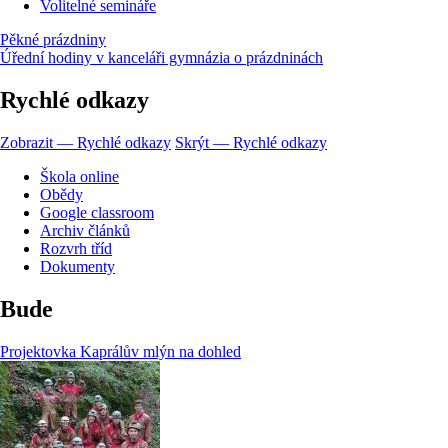
Volitelné semináře
Pěkné prázdniny
Úřední hodiny v kanceláři gymnázia o prázdninách
Rychlé odkazy
Zobrazit — Rychlé odkazy
Skrýt — Rychlé odkazy
Škola online
Obědy
Google classroom
Archiv článků
Rozvrh tříd
Dokumenty
Bude
Projektovka Kaprálův mlýn na dohled