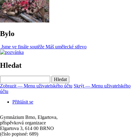
Bylo
Jsme ve finále soutěže Máš umělecké střevo
Hledat
Hledat
Zobrazit — Menu uživatelského účtu
Skrýt — Menu uživatelského
účtu
Menu
uživatelského
Přihlásit se
účtu
Gymnázium Brno, Elgartova,
příspěvková organizace
Elgartova 3, 614 00 BRNO
(číslo popisné: 689)