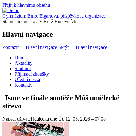
Přejít k hlavnímu obsahu
Gymnázium Brno, Elgartova, příspěvková organizace
Státní střední škola v Brně-Husovicích
Hlavní navigace
Zobrazit — Hlavní navigace
Skrýt — Hlavní navigace
Domů
Aktuality
Studium
Přijímací zkoušky
Úřední deska
Kontakty
Jsme ve finále soutěže Máš umělecké
střevo
Napsal uživatel
ldalecka
dne
Út, 12. 05. 2026 – 07:08