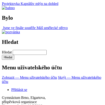
Projektovka Kaprálův mlýn na dohled
Bylo
Jsme ve finále soutěže Máš umělecké střevo
Hledat
Hledat
Menu uživatelského účtu
Zobrazit — Menu uživatelského účtu
Skrýt — Menu uživatelského
účtu
Přihlásit se
Gymnázium Brno, Elgartova,
příspěvková organizace