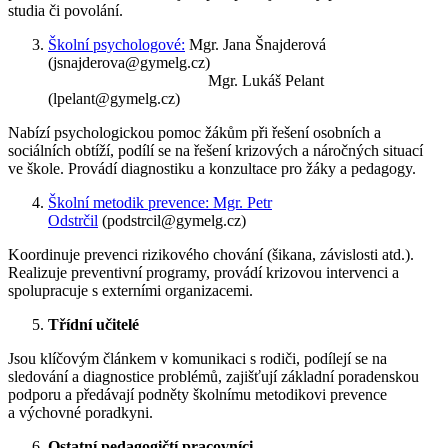
studia či povolání.
Školní psychologové:
Mgr. Jana Šnajderová
(jsnajderova@gymelg.cz)
Mgr. Lukáš Pelant
(lpelant@gymelg.cz)
Nabízí psychologickou pomoc žákům při řešení osobních a
sociálních obtíží, podílí se na řešení krizových a náročných situací
ve škole.
Provádí d
iagnostiku a konzultace pro žáky a pedagogy.
Školní metodik prevence: Mgr. Petr
Odstrčil
(podstrcil@gymelg.cz)
Koordinuje prevenci rizikového chování (šikana, závislosti atd.).
Realizuje preventivní programy, provádí krizovou intervenci a
spolupracuje s externími organizacemi.
Třídní učitelé
Jsou klíčovým článkem v komunikaci s rodiči, podílejí se na
sledování a diagnostice problémů, zajišťují základní poradenskou
podporu a předávají podněty školnímu metodikovi prevence
a výchovné poradkyni.
Ostatní pedagogičtí pracovníci