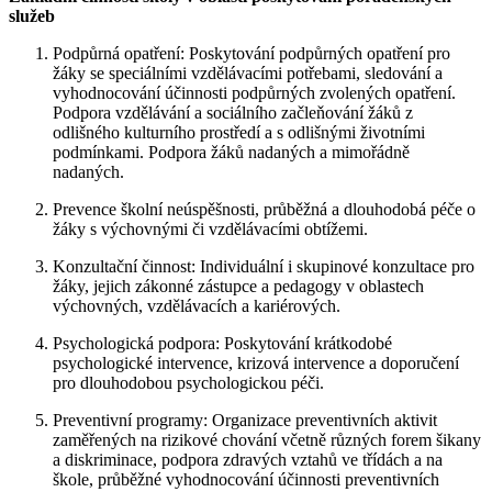
služeb
Podpůrná opatření: Poskytování podpůrných opatření pro
žáky se speciálními vzdělávacími potřebami, sledování a
vyhodnocování účinnosti podpůrných zvolených opatření.
Podpora vzdělávání a sociálního začleňování žáků z
odlišného kulturního prostředí a s odlišnými životními
podmínkami. Podpora žáků nadaných a mimořádně
nadaných.
Prevence školní neúspěšnosti, průběžná a dlouhodobá péče o
žáky s výchovnými či vzdělávacími obtížemi.
Konzultační činnost: Individuální i skupinové konzultace pro
žáky,
jejich zákonné zástupce
a pedagogy v oblastech
výchovných, vzdělávacích a kariérových.
Psychologická podpora: Poskytování krátkodobé
psychologické intervence, krizová intervence a doporučení
pro dlouhodobou psychologickou péči.
Preventivní programy: O
rganizace preventivních aktivit
zaměřených na rizikové chování včetně různých forem šikany
a diskriminace, podpora zdravých vztahů ve třídách a na
škole, průběžné vyhodnocování účinnosti preventivních