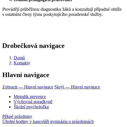
Provádějí průběžnou diagnostiku žáků a konzultují případné obtíže
s ostatními členy týmu poskytujícího poradenské služby.
Drobečková navigace
Domů
Kontakty
Hlavní navigace
Zobrazit — Hlavní navigace
Skrýt — Hlavní navigace
Metodik prevence
Výchovná poradkyně
Školní psycholožka
Pěkné prázdniny
Úřední hodiny v kanceláři gymnázia o prázdninách