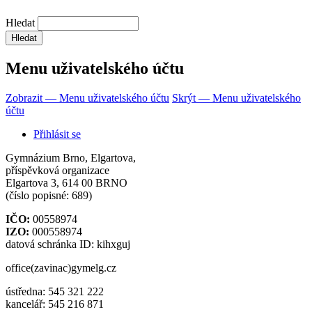
Hledat
Menu uživatelského účtu
Zobrazit — Menu uživatelského účtu
Skrýt — Menu uživatelského
účtu
Přihlásit se
Gymnázium Brno, Elgartova,
příspěvková organizace
Elgartova 3, 614 00 BRNO
(číslo popisné: 689)
IČO:
00558974
IZO:
000558974
datová schránka ID: kihxguj
office(zavinac)gymelg.cz
ústředna: 545 321 222
kancelář: 545 216 871