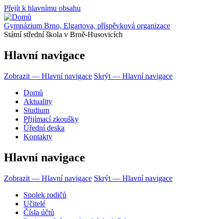
Přejít k hlavnímu obsahu
Gymnázium Brno, Elgartova, příspěvková organizace
Státní střední škola v Brně-Husovicích
Hlavní navigace
Zobrazit — Hlavní navigace
Skrýt — Hlavní navigace
Domů
Aktuality
Studium
Přijímací zkoušky
Úřední deska
Kontakty
Hlavní navigace
Zobrazit — Hlavní navigace
Skrýt — Hlavní navigace
Spolek rodičů
Učitelé
Čísla účtů