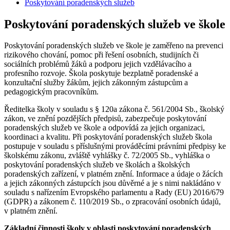
Poskytování poradenských služeb
Poskytování poradenských služeb ve škole
Poskytování poradenských služeb ve škole je zaměřeno na prevenci
rizikového chování, pomoc při řešení osobních, studijních či
sociálních problémů žáků a podporu jejich vzdělávacího a
profesního rozvoje. Škola poskytuje bezplatně poradenské a
konzultační služby žákům, jejich zákonným zástupcům a
pedagogickým pracovníkům.
Ředitelka školy v souladu s § 120a zákona č. 561/2004 Sb., školský
zákon, ve znění pozdějších předpisů, zabezpečuje poskytování
poradenských služeb ve škole a odpovídá za jejich organizaci,
koordinaci a kvalitu. Při poskytování poradenských služeb škola
postupuje v souladu s příslušnými prováděcími právními předpisy ke
školskému zákonu, zvláště vyhlášky č. 72/2005 Sb., vyhláška o
poskytování poradenských služeb ve školách a školských
poradenských zařízení, v platném znění. Informace a údaje o žácích
a jejich zákonných zástupcích jsou důvěrné a je s nimi nakládáno v
souladu s nařízením Evropského parlamentu a Rady (EU) 2016/679
(GDPR) a zákonem č. 110/2019 Sb., o zpracování osobních údajů,
v platném znění.
Základní činnosti školy v oblasti poskytování poradenských