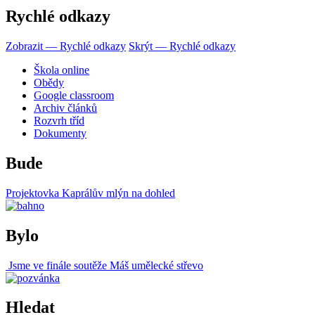
Rychlé odkazy
Zobrazit — Rychlé odkazy
Skrýt — Rychlé odkazy
Škola online
Obědy
Google classroom
Archiv článků
Rozvrh tříd
Dokumenty
Bude
Projektovka Kaprálův mlýn na dohled
Bylo
Jsme ve finále soutěže Máš umělecké střevo
Hledat