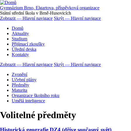
Přejít
k
Gymnázium Brno, Elgartova, příspěvková organizace
hlavnímu
Státní střední škola v Brně-Husovicích
obsahu
Zobrazit — Hlavní navigace
Skrýt — Hlavní navigace
Hlavní
Domů
navigace
Aktuality
Studium
Přijímací zkoušky
Úřední deska
Kontakty
Zobrazit — Hlavní navigace
Skrýt — Hlavní navigace
Hlavní
Zvonění
navigace
Učební plány
Předměty
Maturita
Organizace školního roku
Umělá inteligence
Volitelné předměty
Historická geografie DZ4 (dříve současný svět)