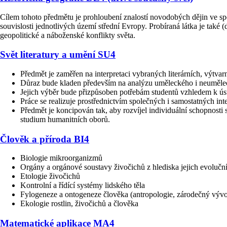
Cílem tohoto předmětu je prohloubení znalostí novodobých dějin ve sp
souvislosti jednotlivých území střední Evropy. Probíraná látka je také
geopolitické a náboženské konflikty světa.
Svět literatury a umění SU4
Předmět je zaměřen na interpretaci vybraných literárních, výtva
Důraz bude kladen především na analýzu uměleckého i neuměle
Jejich výběr bude přizpůsoben potřebám studentů vzhledem k úst
Práce se realizuje prostřednictvím společných i samostatných inter
Předmět je koncipován tak, aby rozvíjel individuální schopnosti 
studium humanitních oborů.
Člověk a příroda BI4
Biologie mikroorganizmů
Orgány a orgánové soustavy živočichů z hlediska jejich evolučn
Etologie živočichů
Kontrolní a řídící systémy lidského těla
Fylogeneze a ontogeneze člověka (antropologie, zárodečný vývo
Ekologie rostlin, živočichů a člověka
Matematické aplikace MA4