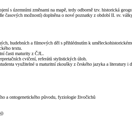
ojení s územními změnami na mapě, tedy odborně tzv. historická geogra
 (dle časových možností) doplněna o nové poznatky z období II. sv. vál
rných, hudebních a filmových děl s přihlédnutím k uměleckohistorickém
ckého textu.
ní časti maturity z ČJL.
pretačních cvičení, referátů stylistických úloh.
studenta využitelné u maturitní zkoušky z českého jazyka a literatury i
ího a ontogenetického původu, fyziologie živočichů
j)