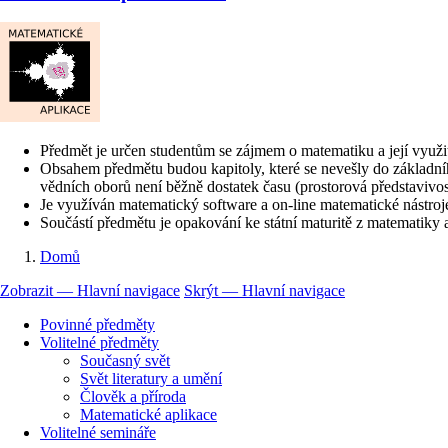
Předmět je určen studentům se zájmem o matematiku a její využit
Obsahem předmětu budou kapitoly, které se nevešly do základního 
vědních oborů není běžně dostatek času (prostorová představivos
Je využíván matematický software a on-line matematické nástroje
Součástí předmětu je opakování ke státní maturitě z matematiky 
Domů
Drobečková
Zobrazit — Hlavní navigace
Skrýt — Hlavní navigace
navigace
Hlavní
Povinné předměty
navigace
Volitelné předměty
Současný svět
Svět literatury a umění
Člověk a příroda
Matematické aplikace
Volitelné semináře