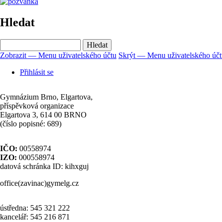
Hledat
Hledat
Zobrazit — Menu uživatelského účtu
Skrýt — Menu uživatelského úč
Menu
Přihlásit se
uživatelského
účtu
Gymnázium Brno, Elgartova,
příspěvková organizace
Elgartova 3, 614 00 BRNO
(číslo popisné: 689)
IČO:
00558974
IZO:
000558974
datová schránka ID: kihxguj
office(zavinac)gymelg.cz
ústředna: 545 321 222
kancelář: 545 216 871