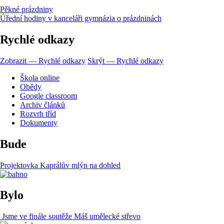
Pěkné prázdniny
Úřední hodiny v kanceláři gymnázia o prázdninách
Rychlé odkazy
Zobrazit — Rychlé odkazy
Skrýt — Rychlé odkazy
Škola online
Obědy
Google classroom
Archiv článků
Rozvrh tříd
Dokumenty
Bude
Projektovka Kaprálův mlýn na dohled
Bylo
Jsme ve finále soutěže Máš umělecké střevo