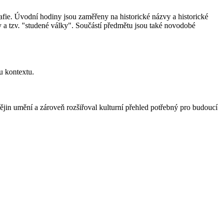
fie. Úvodní hodiny jsou zaměřeny na historické názvy a historické
ky a tzv. "studené války". Součástí předmětu jsou také novodobé
u kontextu.
 dějin umění a zároveň rozšiřoval kulturní přehled potřebný pro budoucí