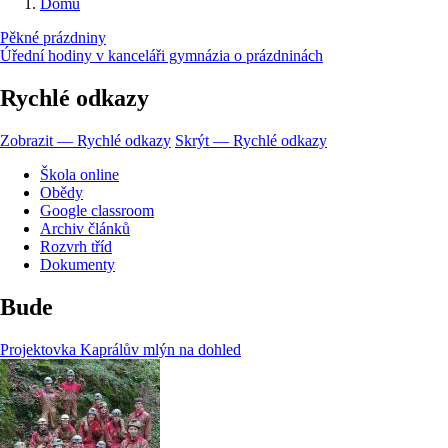
Domů
Drobečková
Pěkné prázdniny
navigace
Úřední hodiny v kanceláři gymnázia o prázdninách
Rychlé odkazy
Zobrazit — Rychlé odkazy
Skrýt — Rychlé odkazy
Škola online
Obědy
Google classroom
Archiv článků
Rozvrh tříd
Dokumenty
Bude
Projektovka Kaprálův mlýn na dohled