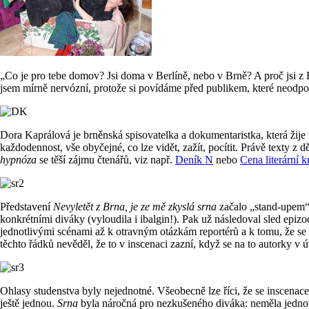
„Co je pro tebe domov? Jsi doma v Berlíně, nebo v Brně? A proč jsi z
jsem mírně nervózní, protože si povídáme před publikem, které neodpou
Dora Kaprálová je brněnská spisovatelka a dokumentaristka, která žij
každodennost, vše obyčejné, co lze vidět, zažít, pocítit. Právě texty z d
hypnóza
se těší zájmu čtenářů, viz např.
Deník N
nebo
Cena literární kr
Představení
Nevyletět z Brna, je ze mě zkyslá srna
začalo „stand-upem“ 
konkrétními diváky (vyloudila i ibalgin!). Pak už následoval sled epi
jednotlivými scénami až k otravným otázkám reportérů a k tomu, že se 
těchto řádků nevěděl, že to v inscenaci zazní, když se na to autorky v
Ohlasy studenstva byly nejednotné. Všeobecně lze říci, že se inscenace
ještě jednou.
Srna
byla náročná pro nezkušeného diváka: neměla jednotíc