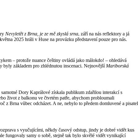
hry
Nevyletět z Brna, je ze mě zkyslá srna
, září na nás reflektory a já
 května 2025 hráli v Huse na provázku představení pouze pro nás.
jazykem – protože nuance češtiny ovládá jako málokdo! – ohledává
ry
byly základem pro zhlédnutou inscenaci. Nejnovější
Mariborská
 samotné Dory Kaprálové získala publikum zdařilou interakcí s
nebo život z balkonu ve čtvrtém patře, abychom probloumali
roč z Brna vůbec odcházet. A ne, nebylo to předem domluvené a pisatel
rozprava s vyučujícími, někdy časový odstup, jindy je dobré vidět kus
le fungovaly samy o sobě, stejně tak bylo skvělé vidět vynikající