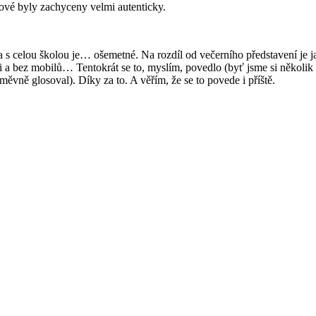
ové byly zachyceny velmi autenticky.
la s celou školou je… ošemetné. Na rozdíl od večerního představení je ja
sti a bez mobilů… Tentokrát se to, myslím, povedlo (byť jsme si několi
vně glosoval). Díky za to. A věřím, že se to povede i příště.