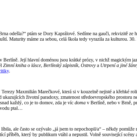
 Brna odešla?“ ptám se Dory Kaprálové. Sedíme na gauči, rekvizitě ze 
ští. Maturity máme za sebou, celá škola tedy vyrazila za kulturou. 30.
e v Berlíně. Její hlavní doménou jsou krátké prózy, v nichž magickým 
ěl
Zimní kniha o lásce
,
Berlínský zápisník
,
Ostrovy
a
Utrpení a jiné žán
itiky
.
Terezy Maxmilián Marečkové, která si v kouzelně nejisté a křehké roli
zod ukazujících životní paradoxy, zmatenost středoevropského prostoru 
snad každý, co je to domov, zda je víc
doma
v Berlíně, nebo v Brně, p
 úvodu ptal…
 líbila, ale často se ozývalo „já jsem to nepochopil/a“ – někdy pomůže 
í příběh, který by publikum vtáhl a nepustil. Volně související scény a