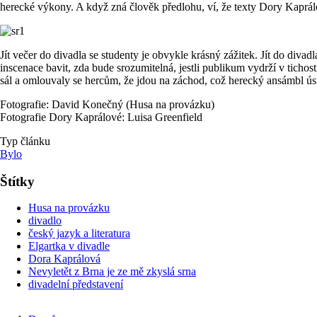
herecké výkony. A když zná člověk předlohu, ví, že texty Dory Kaprál
Jít večer do divadla se studenty je obvykle krásný zážitek. Jít do divad
inscenace bavit, zda bude srozumitelná, jestli publikum vydrží v ticho
sál a omlouvaly se hercům, že jdou na záchod, což herecký ansámbl úsmě
Fotografie: David Konečný (Husa na provázku)
Fotografie Dory Kaprálové: Luisa Greenfield
Typ článku
Bylo
Štítky
Husa na provázku
divadlo
český jazyk a literatura
Elgartka v divadle
Dora Kaprálová
Nevyletět z Brna je ze mě zkyslá srna
divadelní představení