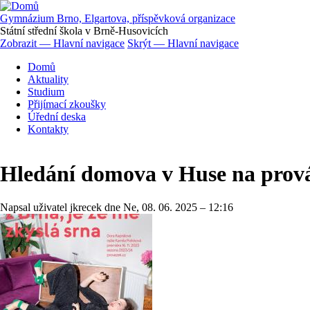
Přejít
k
Gymnázium Brno, Elgartova, příspěvková organizace
hlavnímu
Státní střední škola v Brně-Husovicích
obsahu
Zobrazit — Hlavní navigace
Skrýt — Hlavní navigace
Hlavní
Domů
navigace
Aktuality
Studium
Přijímací zkoušky
Úřední deska
Kontakty
Hledání domova v Huse na prov
Napsal uživatel
jkrecek
dne
Ne, 08. 06. 2025 – 12:16