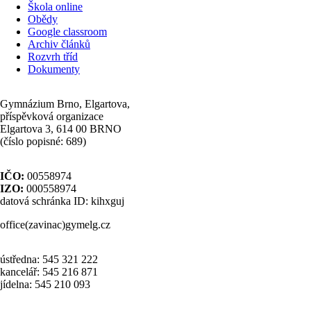
Škola online
odkazy
Obědy
Google classroom
Archiv článků
Rozvrh tříd
Dokumenty
Gymnázium Brno, Elgartova,
příspěvková organizace
Elgartova 3, 614 00 BRNO
(číslo popisné: 689)
IČO:
00558974
IZO:
000558974
datová schránka ID: kihxguj
office(zavinac)gymelg.cz
ústředna: 545 321 222
kancelář: 545 216 871
jídelna: 545 210 093