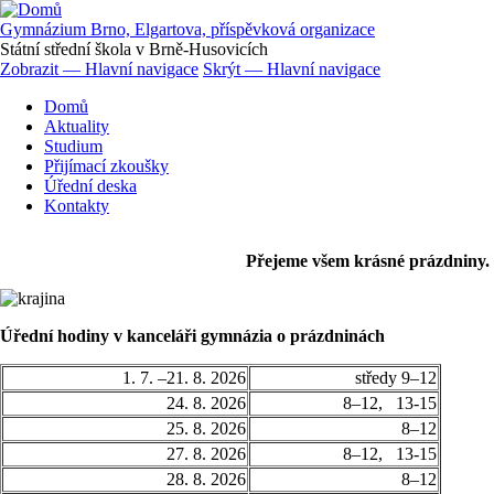
Přejít
k
Gymnázium Brno, Elgartova, příspěvková organizace
hlavnímu
Státní střední škola v Brně-Husovicích
obsahu
Zobrazit — Hlavní navigace
Skrýt — Hlavní navigace
Hlavní
Domů
navigace
Aktuality
Studium
Přijímací zkoušky
Úřední deska
Kontakty
Přejeme všem krásné prázdniny.
Úřední hodiny v kanceláři gymnázia o prázdninách
1. 7. –21. 8. 2026
středy 9–12
24. 8. 2026
8–12, 13-15
25. 8. 2026
8–12
27. 8. 2026
8–12, 13-15
28. 8. 2026
8–12