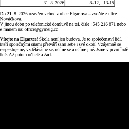
31. 8. 2026
8–12, 13-15
Do 21. 8. 2026 uzavřen vchod z ulice Elgartova – zvoňte z ulice
Nováčkova.
V jinou dobu po telefonické domluvě na tel. čísle : 545 216 871 nebo
e-mailem na: office@gymelg.cz
Vítejte na Elgartce!
Škola není jen budova. Je to společenství lidí,
kteří společnými silami přetváří sami sebe i své okolí. Vzájemně se
respektujeme, vzděláváme se, učíme se a učíme jiné. Jsme v první řadě
lidé. Až potom učitelé a žáci.