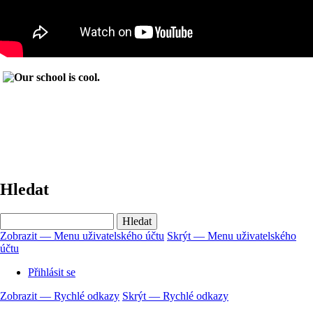
Hledat
Hledat
Zobrazit — Menu uživatelského účtu
Skrýt — Menu uživatelského
účtu
Menu
uživatelského
Přihlásit se
účtu
Zobrazit — Rychlé odkazy
Skrýt — Rychlé odkazy
Rychlé